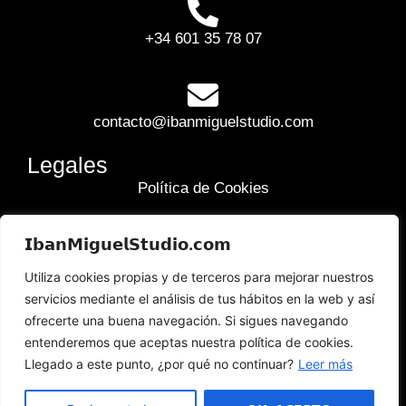
+34 601 35 78 07
contacto@ibanmiguelstudio.com
Legales
Política de Cookies
Política de Privacidad
𝗜𝗯𝗮𝗻𝗠𝗶𝗴𝘂𝗲𝗹𝗦𝘁𝘂𝗱𝗶𝗼.𝗰𝗼𝗺
Aviso Legal y Términos de Uso
Utiliza cookies propias y de terceros para mejorar nuestros
servicios mediante el análisis de tus hábitos en la web y así
ofrecerte una buena navegación. Si sigues navegando
entenderemos que aceptas nuestra política de cookies.
Es una web dedicada a servicios de producción
Llegado a este punto, ¿por qué no continuar?
Leer más
audiovisual en Valencia