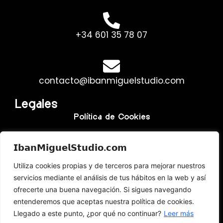
+34 601 35 78 07
contacto@ibanmiguelstudio.com
Legales
Política de Cookies
Política de Privacidad
𝗜𝗯𝗮𝗻𝗠𝗶𝗴𝘂𝗲𝗹𝗦𝘁𝘂𝗱𝗶𝗼.𝗰𝗼𝗺
Aviso Legal y Términos de Uso
Utiliza cookies propias y de terceros para mejorar nuestros
servicios mediante el análisis de tus hábitos en la web y así
ofrecerte una buena navegación. Si sigues navegando
entenderemos que aceptas nuestra política de cookies.
Es una web dedicada a servicios de
Llegado a este punto, ¿por qué no continuar?
Leer más