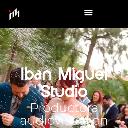
Iban Miguel
Studio
Productora
audiovisual en